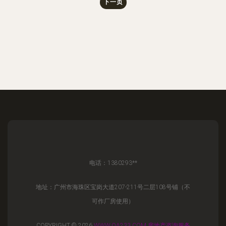
下一页
电话：1380293**
地址：广州市海珠区宝岗大道207-211号二层108号铺（不
可作厂房使用）
COPYRIGHT © 2026
WWW.QA233.COM
房地产咨询服务