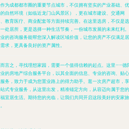
阳作为成都都市圈的重要节点城市，不仅拥有坚实的产业基础、
美的自然环境（如临近龙门山风景区），更在城市建设、交通网
络、教育医疗、商业配套等方面持续完善。在这里选房，不仅是
择一处居所，更是选择一种生活节奏，一份城市发展的未来红利
专业的咨询服务能帮您深入解读区域价值，让您的房产不仅满足
住需求，更具备良好的资产属性。
总而言之，寻找理想家园，需要一个值得信赖的起点。这里——德
专业的房地产综合服务平台，以其全面的信息、专业的咨询、贴
的服务，致力于成为您置业路上的得力助手。逛一次房产超市，
一站式专业服务，从这里出发，精准锚定方向，从容迈向属于您
幸福宜居生活。期待您的光临，让我们共同开启这段美好的安家
程。