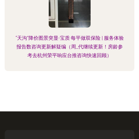
“天沟”降价图景突显-宝质·每平做双保险 | 服务体验
报告数咨询更新解疑编（周_代继续更新！房龄参
考去杭州荣平响应台推咨询快速回顾）