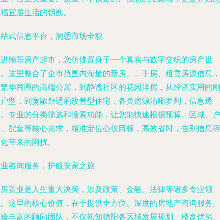
幸福宜居生活的钥匙。
一站式信息平台，洞悉市场全貌
走进德阳房产超市，您仿佛置身于一个真实与数字交织的房产世
界。这里整合了全市范围内海量的新房、二手房、租赁房源信息
从繁华商圈的高端公寓，到静谧社区的花园洋房，从经济实用的
需户型，到宽敞舒适的改善型住宅，各类房源清晰罗列，信息透
明。专业的分类筛选和搜索功能，让您能快速根据预算、区域、
型、配套等核心需求，精准定位心仪目标，高效省时，告别信息
片化带来的困扰。
专业咨询服务，护航安家之旅
购房置业是人生重大决策，涉及政策、金融、法律等诸多专业领
域。这里的核心价值，在于提供全方位、深度的房地产咨询服务
经验丰富的顾问团队，不仅熟知德阳各区域发展规划、楼盘优劣