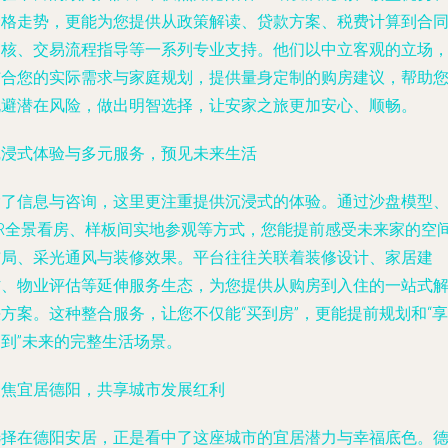
价格走势，更能为您提供从政策解读、贷款方案、税费计算到合
审核、交易流程指导等一系列专业支持。他们以中立客观的立场
结合您的实际需求与家庭规划，提供量身定制的购房建议，帮助
规避潜在风险，做出明智选择，让安家之旅更加安心、顺畅。
沉浸式体验与多元服务，预见未来生活
除了信息与咨询，这里更注重提供沉浸式的体验。通过沙盘模型
VR全景看房、样板间实地参观等方式，您能提前感受未来家的空
布局、采光通风与装修效果。平台往往关联着装修设计、家居建
材、物业评估等延伸服务生态，为您提供从购房到入住的一站式
方案。这种整合服务，让您不仅能“买到房”，更能提前规划和“享
受到”未来的完整生活场景。
聚焦宜居德阳，共享城市发展红利
选择在德阳安居，正是看中了这座城市的宜居潜力与幸福底色。