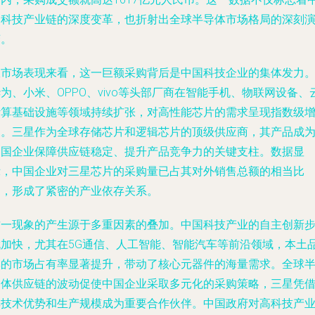
国科技产业链的深度变革，也折射出全球半导体市场格局的深刻
变。
从市场表现来看，这一巨额采购背后是中国科技企业的集体发力
为、小米、OPPO、vivo等头部厂商在智能手机、物联网设备、
计算基础设施等领域持续扩张，对高性能芯片的需求呈现指数级
长。三星作为全球存储芯片和逻辑芯片的顶级供应商，其产品成
中国企业保障供应链稳定、提升产品竞争力的关键支柱。数据显
示，中国企业对三星芯片的采购量已占其对外销售总额的相当比
例，形成了紧密的产业依存关系。
这一现象的产生源于多重因素的叠加。中国科技产业的自主创新
伐加快，尤其在5G通信、人工智能、智能汽车等前沿领域，本土
牌的市场占有率显著提升，带动了核心元器件的海量需求。全球
导体供应链的波动促使中国企业采取多元化的采购策略，三星凭
其技术优势和生产规模成为重要合作伙伴。中国政府对高科技产