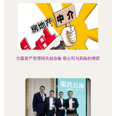
方圆资产管理闯关创业板 母公司与风险的博弈