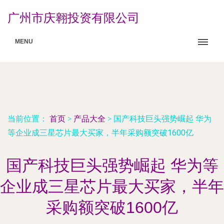
广州市庆翱投资有限公司
MENU
当前位置：
首页
>
产品大全
>
国产科技巨头强势崛起 华为
等企业成三星芯片最大买家，半年采购额突破1600亿
国产科技巨头强势崛起 华为等
企业成三星芯片最大买家，半年
采购额突破1600亿