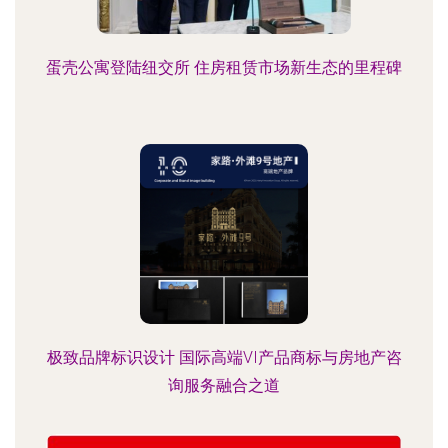
蛋壳公寓登陆纽交所 住房租赁市场新生态的里程碑
极致品牌标识设计 国际高端VI产品商标与房地产咨
询服务融合之道