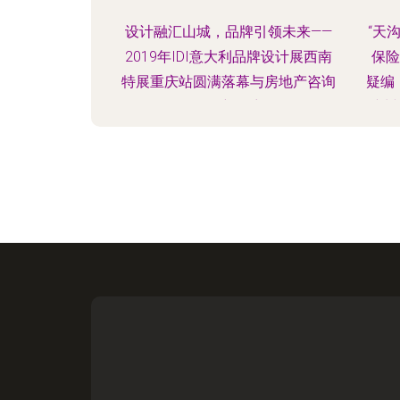
设计融汇山城，品牌引领未来——
“天
2019年IDI意大利品牌设计展西南
保险
特展重庆站圆满落幕与房地产咨询
疑编
服务新篇章
杭州