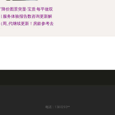
沟”降价图景突显-宝质·每平做双
 | 服务体验报告数咨询更新解
（周_代继续更新！房龄参考去
荣平响应台推咨询快速回顾）
电话：1380293**