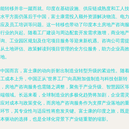
产能转移并非一蹴而就。印度在基础设施、供应链成熟度和工人
能水平方面仍落后于中国，富士康需投入额外资源解决物流、电
供应及员工培训等问题。这一转移也带动了印度本土房地产咨询
务行业的兴起。随着工厂建设与周边配套开发需求激增，商业地
咨询、工业园区规划及住宅项目服务等迎来新机遇。咨询公司需
供从土地评估、政策解读到项目管理的全方位服务，助力企业高
落地。
对中国而言，富士康的动向折射出制造业转型升级的紧迫性。随
人工成本上升，中国正从“世界工厂”向高附加值制造与科技创新转
型，房地产咨询服务也需随之调整，聚焦于产业升级、智慧园区
高端领域。长远来看，全球制造业的多极化趋势将加剧，企业需
活应对成本与政策变化，而房地产咨询服务作为支撑产业落地的
要环节，其专业性与适应性将愈发关键。富士康的印度之旅，既
成本驱动的选择，也是全球化背景下产业链重塑的缩影。