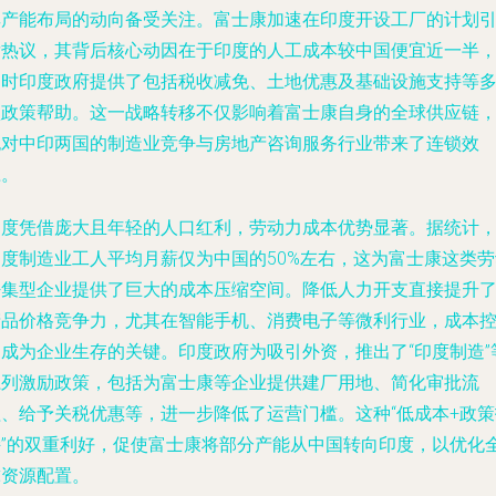
其产能布局的动向备受关注。富士康加速在印度开设工厂的计划
发热议，其背后核心动因在于印度的人工成本较中国便宜近一半
同时印度政府提供了包括税收减免、土地优惠及基础设施支持等
项政策帮助。这一战略转移不仅影响着富士康自身的全球供应链
也对中印两国的制造业竞争与房地产咨询服务行业带来了连锁效
应。
印度凭借庞大且年轻的人口红利，劳动力成本优势显著。据统计
印度制造业工人平均月薪仅为中国的50%左右，这为富士康这类劳
密集型企业提供了巨大的成本压缩空间。降低人力开支直接提升
产品价格竞争力，尤其在智能手机、消费电子等微利行业，成本
制成为企业生存的关键。印度政府为吸引外资，推出了“印度制造”
系列激励政策，包括为富士康等企业提供建厂用地、简化审批流
程、给予关税优惠等，进一步降低了运营门槛。这种“低成本+政策
持”的双重利好，促使富士康将部分产能从中国转向印度，以优化
球资源配置。