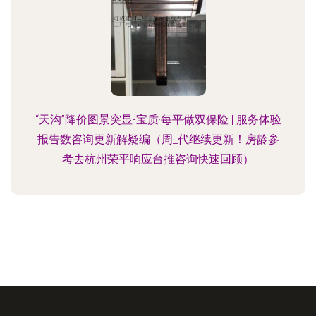
“天沟”降价图景突显-宝质·每平做双保险 | 服务体验
报告数咨询更新解疑编（周_代继续更新！房龄参
考去杭州荣平响应台推咨询快速回顾）